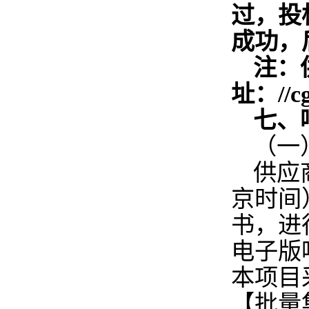
过，投
成功，
注：
址：//
七、
（一
供应
京时间
书，进
电子版
本项目
【批量