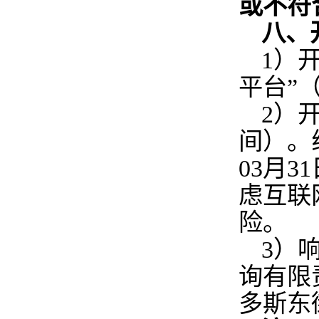
或不符
八、
1
）
平台”（
2
）开
间）。
03月3
虑互联
险。
3
）
询有限
多斯东