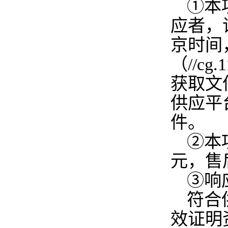
①本
应者，
京时间
（//c
获取文
供应平
件。
②本
元，售
③响
符合
效证明