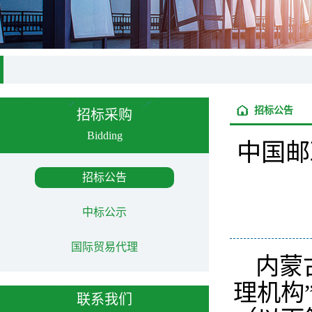
招标公告
招标采购
Bidding
中国邮
招标公告
中标公示
国际贸易代理
内蒙
理机构
联系我们