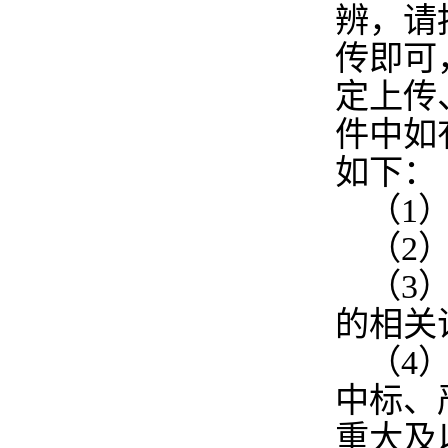
辨，请
传即可
定上传
件中如
如下：
（1
（2
（3
的相关
（4
中标、
重大及