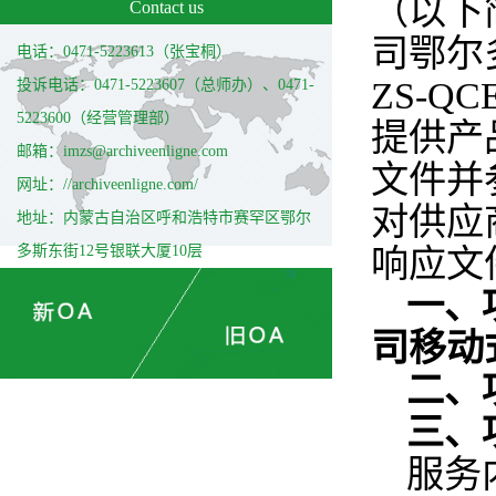
（以下
Contact us
司鄂尔
电话：0471-5223613（张宝桐）
ZS-Q
投诉电话：0471-5223607（总师办）、0471-
5223600（经营管理部）
提供产
邮箱：imzs@archiveenligne.com
文件并
网址：//archiveenligne.com/
对供应
地址：内蒙古自治区呼和浩特市赛罕区鄂尔
多斯东街12号银联大厦10层
响应文
一、
司移动
二、项
三、
服务