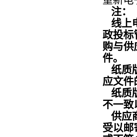
重新电
注：
线上
政投标
购与供应
件。
纸质
应文件
纸质
不一致
供应
受以邮