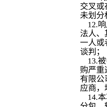
交叉或
未划分
12.
响
法人、
一人或
谈判；
13.
被
购严重
有限公
应商，
14.
本
分包、