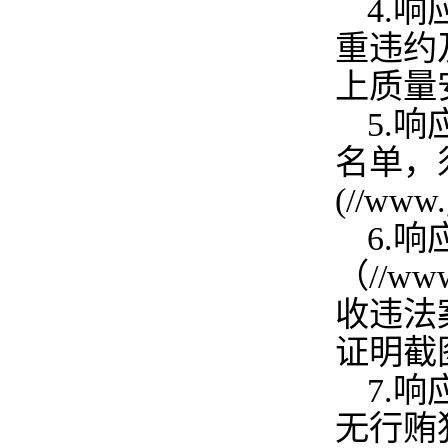
4.
响
重违约
上质量
5.
响
名单，
(//ww
6.
响
（//ww
收违法
证明截
7.
响应
无行贿