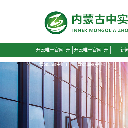
开云唯一官网_开云online(中国)
开云唯一官网_开
开云唯一官网_开
新
云online(中国)
云online(中国)