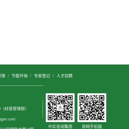
管理
/
节能环保
/
专家登记
/
人才招聘
3600（经营管理部）
gne.com/
中实咨询集团
官网手机版