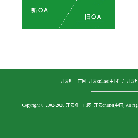
开云唯一官网_开云online(中国)
/
开云唯
Copyright © 2002-2026 开云唯一官网_开云online(中国) All rights