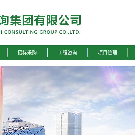
招标采购
工程咨询
项目管理