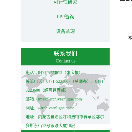
可行性研究
PPP咨询
设备监理
联系我们
Contact us
电话：0471-5223613（张宝桐）
投诉电话：0471-5223607（总师办）、0471-
5223600（经营管理部）
邮箱：imzs@archiveenligne.com
网址：//archiveenligne.com/
地址：内蒙古自治区呼和浩特市赛罕区鄂尔
多斯东街12号银联大厦10层