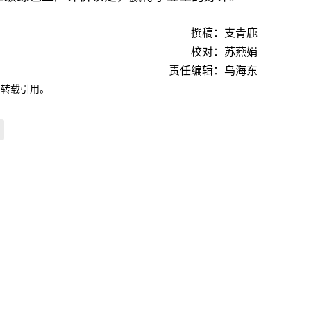
撰稿：支青鹿
校对：苏燕娟
责任编辑：乌海东
自转载引用。